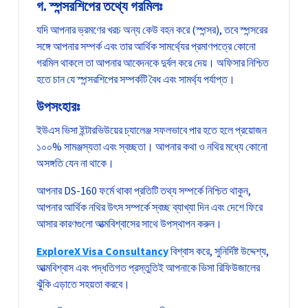
গ. স্পন্সরশিপের তথ্যে গরমিলঃ
যদি আপনার ভ্রমণের খরচ অন্য কেউ বহন করে (স্পন্সর), তবে স্পন্সরের
সঙ্গে আপনার সম্পর্ক এবং তার আর্থিক সামর্থ্যের প্রমাণপত্রে কোনো
গরমিল থাকলে তা আপনার আবেদনকে দুর্বল করে দেয়। অফিসার নিশ্চিত
হতে চান যে স্পন্সরশিপের সম্পর্কটি বৈধ এবং সামর্থ্য পর্যাপ্ত।
উপসংহারঃ
ইউএস ভিসা ইন্টারভিউয়ের চ্যালেঞ্জ সফলভাবে পার হতে হলে প্রয়োজন
১০০% সামঞ্জস্যতা এবং স্বচ্ছতা। আপনার কথা ও নথির মধ্যে কোনো
অসঙ্গতি যেন না থাকে।
আপনার DS-160 ফর্মে থাকা প্রতিটি তথ্য সম্পর্কে নিশ্চিত থাকুন,
আপনার আর্থিক নথির উৎস সম্পর্কে স্বচ্ছ ব্যাখ্যা দিন এবং দেশে ফিরে
আসার কারণগুলো আত্মবিশ্বাসের সাথে উপস্থাপন করুন।
ExploreX Visa Consultancy
বিশ্বাস করে, সুনির্দিষ্ট উদ্দেশ্য,
আত্মবিশ্বাস এবং পদ্ধতিগত প্রস্তুতিই আপনাকে ভিসা রিফিউজালের
ঝুঁকি এড়াতে সহয়তা করবে।