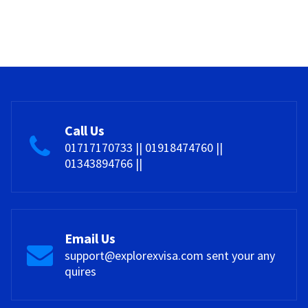
Call Us
01717170733 || 01918474760 ||
01343894766 ||
Email Us
support@explorexvisa.com sent your any
quires