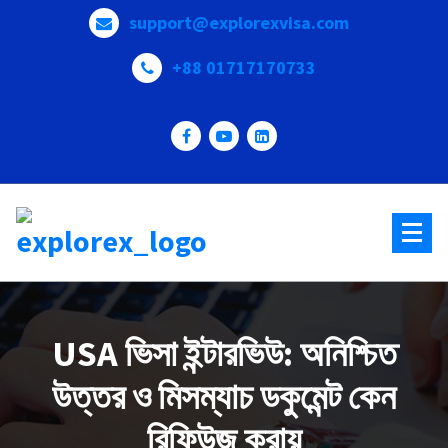
Skip
support@explorexvisa.com
to
content
+88 01717170733
Your trusted partner in global travel!
USA ভিসা ইন্টারভিউ: অনিশ্চিত
উত্তর ও মিসম্যাচ ডকুমেন্ট কেন
রিফিউজ করায়