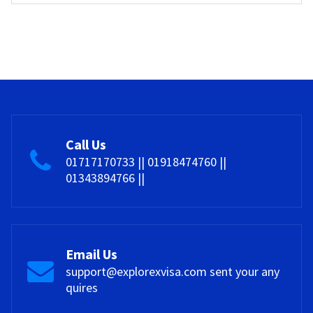
Call Us
01717170733 || 01918474760 ||
01343894766 ||
Email Us
support@explorexvisa.com sent your any
quires