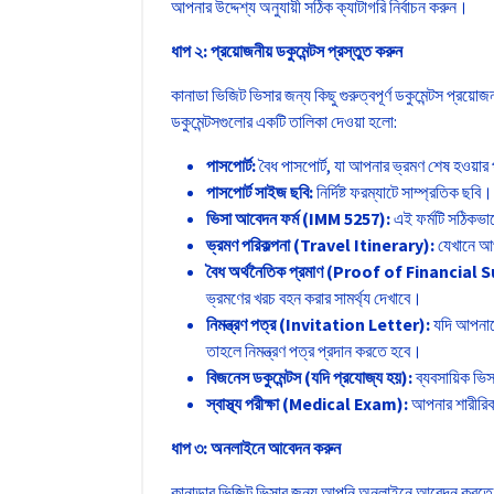
আপনার উদ্দেশ্য অনুযায়ী সঠিক ক্যাটাগরি নির্বাচন করুন।
ধাপ ২: প্রয়োজনীয় ডকুমেন্টস প্রস্তুত করুন
কানাডা ভিজিট ভিসার জন্য কিছু গুরুত্বপূর্ণ ডকুমেন্টস প্রয়
ডকুমেন্টসগুলোর একটি তালিকা দেওয়া হলো:
পাসপোর্ট:
বৈধ পাসপোর্ট, যা আপনার ভ্রমণ শেষ হওয়ার
পাসপোর্ট সাইজ ছবি:
নির্দিষ্ট ফরম্যাটে সাম্প্রতিক ছবি।
ভিসা আবেদন ফর্ম (
IMM 5257):
এই ফর্মটি সঠিকভা
ভ্রমণ পরিকল্পনা (
Travel Itinerary):
যেখানে আপ
বৈধ অর্থনৈতিক প্রমাণ (
Proof of Financial S
ভ্রমণের খরচ বহন করার সামর্থ্য দেখাবে।
নিমন্ত্রণ পত্র (
Invitation Letter):
যদি আপনাকে
তাহলে নিমন্ত্রণ পত্র প্রদান করতে হবে।
বিজনেস ডকুমেন্টস (যদি প্রযোজ্য হয়):
ব্যবসায়িক ভিস
স্বাস্থ্য পরীক্ষা (
Medical Exam):
আপনার শারীরিক
ধাপ ৩: অনলাইনে আবেদন করুন
কানাডার ভিজিট ভিসার জন্য আপনি অনলাইনে আবেদন করতে