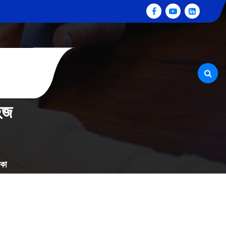
হজ
িকা