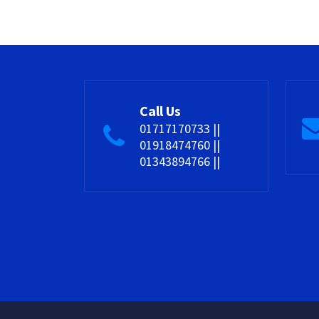
Call Us
01717170733 ||
01918474760 ||
01343894766 ||