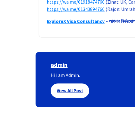
https://wa.me/01918474760
(Zinat: UK, Ca
https://wa.me/01343894766
(Rajon: Umrah 
ExploreX Visa Consultancy
–
আপনার নির্ভরযো
admin
Hi i am Admin.
View All Post